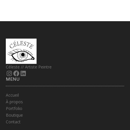
Céleste // Artiste Peintre
MENU
Accueil
À propos
Portfolio
Boutique
Contact