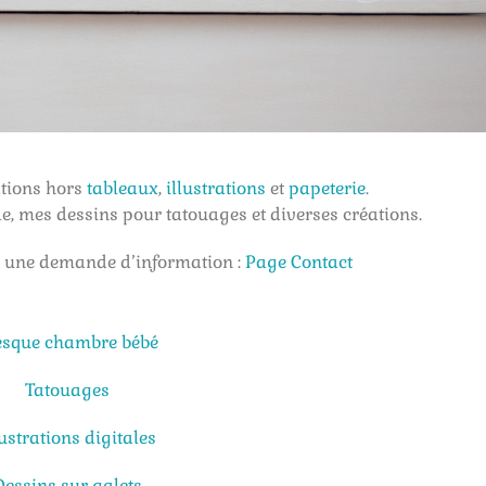
ations hors
tableaux
,
illustrations
et
papeterie
.
e, mes dessins pour tatouages et diverses créations.
u une demande d’information :
Page Contact
esque chambre bébé
Tatouages
lustrations digitales
Dessins sur galets