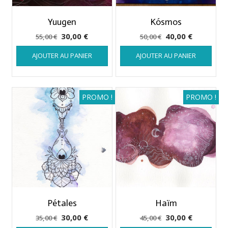
Yuugen
Kósmos
Le
Le
Le
Le
30,00
€
40,00
€
55,00
€
50,00
€
prix
prix
prix
prix
AJOUTER AU PANIER
AJOUTER AU PANIER
initial
actuel
initial
actuel
était :
est :
était :
est :
55,00 €.
30,00 €.
50,00 €.
40,00 €.
PROMO !
PROMO !
Pétales
Haïm
Le
Le
Le
Le
30,00
€
30,00
€
35,00
€
45,00
€