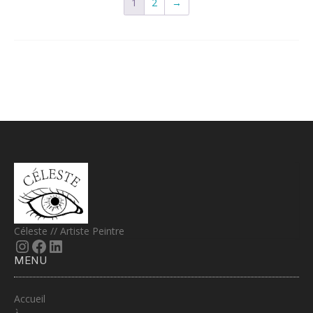
1
2
→
Céleste // Artiste Peintre
Instagram
Facebook
LinkedIn
MENU
Accueil