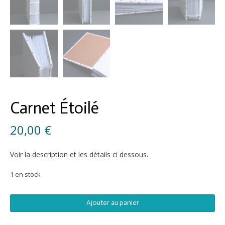
Carnet Étoilé
20,00
€
Voir la description et les détails ci dessous.
1 en stock
quantité
Ajouter au panier
de
Carnet