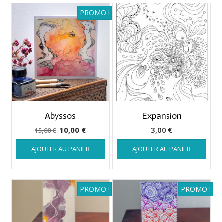
PROMO !
Abyssos
Expansion
Le
Le
10,00
€
3,00
€
15,00
€
prix
prix
AJOUTER AU PANIER
AJOUTER AU PANIER
initial
actuel
était :
est :
15,00 €.
10,00 €.
PROMO !
PROMO !