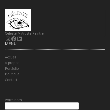
Céleste // Artiste Peintre
Instagram
Facebook
LinkedIn
MENU
Accueil
À propos
Portfolio
Boutique
Contact
Votre nom